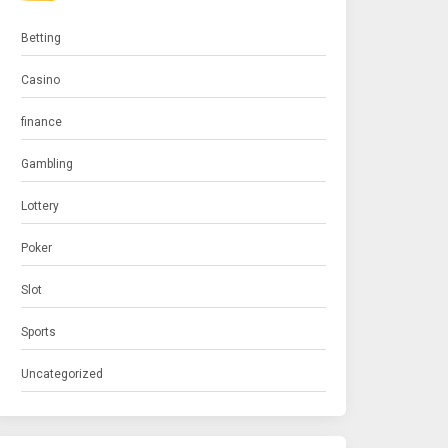
Betting
Casino
finance
Gambling
Lottery
Poker
Slot
Sports
Uncategorized