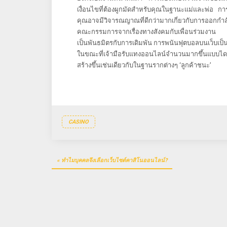
เงื่อนไขที่ต้องผูกมัดสำหรับคุณในฐานะแม่และพ่อ 
คุณอาจมีวิจารณญาณที่ดีกว่ามากเกี่ยวกับการออกกำล
คณะกรรมการจากเรื่องทางสังคมกับเพื่อนร่วมงาน 
เป็นพันธมิตรกับการเดิมพัน การพนันฟุตบอลบนเว็บเ
ในขณะที่เจ้ามือรับแทงออนไลน์จำนวนมากขึ้นแบบไดนามิก
สร้างขึ้นเช่นเดียวกับในฐานรากต่างๆ ‘ลูกค้าชนะ’
CASINO
Post
ทำไมบุคคลจึงเลือกเว็บไซต์คาสิโนออนไลน์?
navigation