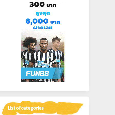
List of categories