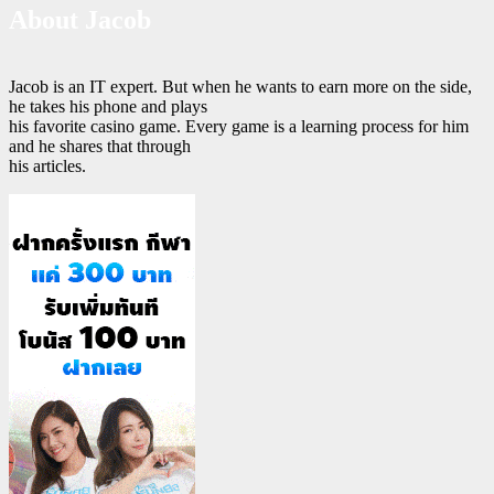
About Jacob
Jacob is an IT expert. But when he wants to earn more on the side,
he takes his phone and plays
his favorite casino game. Every game is a learning process for him
and he shares that through
his articles.