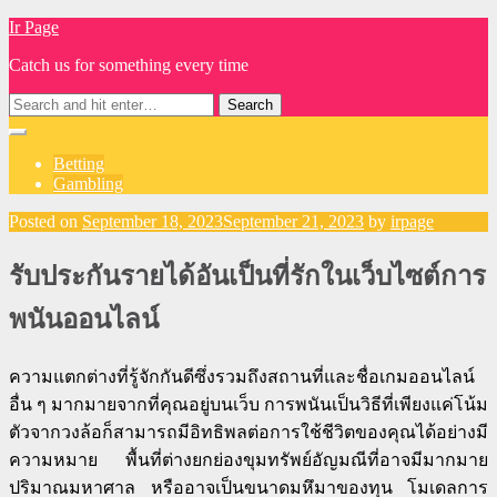
Skip
Ir Page
to
Catch us for something every time
content
Search
for:
Betting
Gambling
Posted on
September 18, 2023
September 21, 2023
by
irpage
รับประกันรายได้อันเป็นที่รักในเว็บไซต์การ
พนันออนไลน์
ความแตกต่างที่รู้จักกันดีซึ่งรวมถึงสถานที่และชื่อเกมออนไลน์
อื่น ๆ มากมายจากที่คุณอยู่บนเว็บ การพนันเป็นวิธีที่เพียงแค่โน้ม
ตัวจากวงล้อก็สามารถมีอิทธิพลต่อการใช้ชีวิตของคุณได้อย่างมี
ความหมาย พื้นที่ต่างยกย่องขุมทรัพย์อัญมณีที่อาจมีมากมาย
ปริมาณมหาศาล หรืออาจเป็นขนาดมหึมาของทุน โมเดลการ