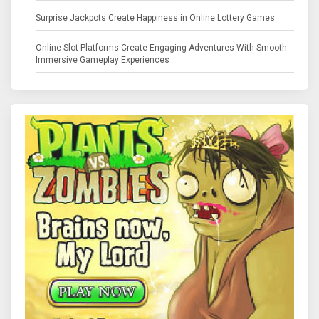
Surprise Jackpots Create Happiness in Online Lottery Games
Online Slot Platforms Create Engaging Adventures With Smooth
Immersive Gameplay Experiences